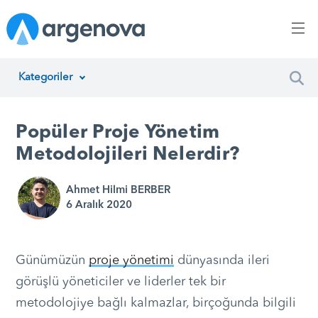
Kategoriler
İnsan Kaynakları Yönetimi
Popüler Proje Yönetim
Argenova
Metodolojileri Nelerdir?
Yazılım Geliştirme
Ahmet Hilmi BERBER
6 Aralık 2020
Girişimcilik
Proje Yönetimi
Günümüzün
proje yönetimi
dünyasında ileri
Müşteri Hizmetleri
görüşlü yöneticiler ve liderler tek bir
metodolojiye bağlı kalmazlar, birçoğunda bilgili
Teknoloji