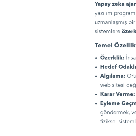
Yapay zeka ajan
yazılım programl
uzmanlaşmış bir 
sistemlere
özerk
Temel Özellik
Özerklik:
İnsa
Hedef Odaklıl
Algılama:
Orta
web sitesi deği
Karar Verme:
Eyleme Geçm
göndermek, ver
fiziksel sistem