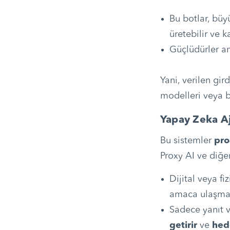
Bu botlar, büy
üretebilir ve k
Güçlüdürler a
Yani, verilen gi
modelleri veya bi
Yapay Zeka Aj
Bu sistemler
pro
Proxy AI ve diğer
Dijital veya fiz
amaca ulaşmak
Sadece yanıt 
getirir
ve
hede