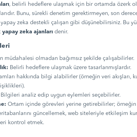
ları
, belirli hedeflere ulaşmak için bir ortamda özerk o
arıdır. Bunu, sürekli denetim gerektirmeyen, son derec
yapay zeka destekli çalışan gibi düşünebilirsiniz. Bu y
 yapay zeka ajanları
denir.
leri
n müdahalesi olmadan bağımsız şekilde çalışabilirler.
ık:
Belirli hedeflere ulaşmak üzere tasarlanmışlardır.
mları hakkında bilgi alabilirler (örneğin veri akışları, kul
şiklikleri).
Bilgileri analiz edip uygun eylemleri seçebilirler.
e:
Ortam içinde görevleri yerine getirebilirler; örneğin
itabanlarını güncellemek, web siteleriyle etkileşim k
leri kontrol etmek.