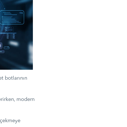
t botlarının
erirken, modern
t çekmeye