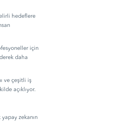
lirli hedeflere
nsan
fesyoneller için
giderek daha
ve çeşitli iş
kilde açıklıyor.
ik yapay zekanın