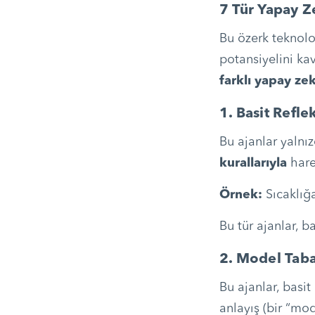
7 Tür Yapay Z
Bu özerk teknoloj
potansiyelini ka
farklı yapay zek
1. Basit Refle
Bu ajanlar yaln
kurallarıyla
hare
Örnek:
Sıcaklığa
Bu tür ajanlar, ba
2. Model Taba
Bu ajanlar, basit
anlayış (bir “mode