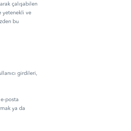
larak çalışabilen
e yetenekli ve
üzden bu
lanıcı girdileri,
 e-posta
urmak ya da