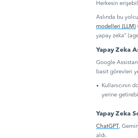
Herkesin erişebi
Aslında bu yolcu
modelleri (LLM)
yapay zeka” (age
Yapay Zeka As
Google Assistant,
basit görevleri 
Kullanıcının d
yerine getireb
Yapay Zeka So
ChatGPT
, Gemin
aldı.