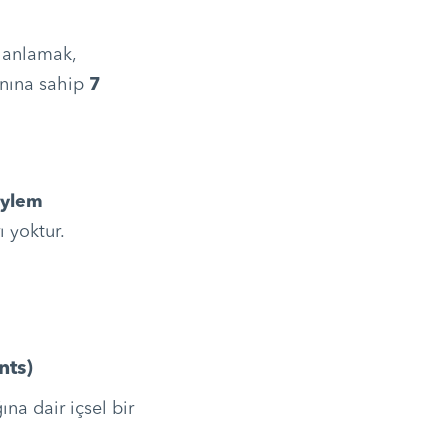
i anlamak,
anına sahip
7
eylem
ı yoktur.
nts)
ına dair içsel bir