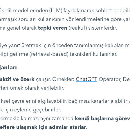
ük dil modellerinden (LLM) faydalanarak sohbet edebilir
armaşık soruları kullanıcının yönlendirmelerine göre yanı
ma genel olarak
tepki veren
(reaktif) sistemlerdir.
rdiye yanıt üretmek için önceden tanımlanmış kalıplar,
lgi getirme (retrieval-based) teknikleri kullanırlar.
anları
aktif ve özerk
çalışır. Örnekler:
ChatGPT
Operator, De
leri örnek olarak verilebilir.
iksel çevrelerini algılayabilir, bağımsız kararlar alabilir v
 için eyleme geçebilirler.
vermekle kalmaz, aynı zamanda
kendi başlarına görev
flere ulaşmak için adımlar atarlar
.