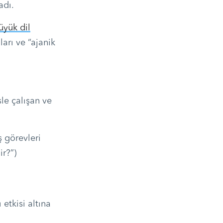
adı.
üyük dil
arı ve “ajanik
sle çalışan ve
 görevleri
ir?”)
etkisi altına