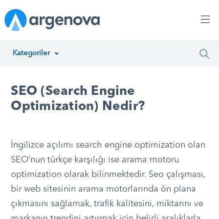
Kategoriler
İnsan Kaynakları Yönetimi
SEO (Search Engine
Argenova
Optimization) Nedir?
Yazılım Geliştirme
Girişimcilik
İngilizce açılımı search engine optimization olan
SEO’nun türkçe karşılığı ise arama motoru
Proje Yönetimi
optimization olarak bilinmektedir. Seo çalışması,
Müşteri Hizmetleri
bir web sitesinin arama motorlarında ön plana
çıkmasını sağlamak, trafik kalitesini, miktarını ve
Teknoloji
markanın trendini artırmak için belirli aralıklarla