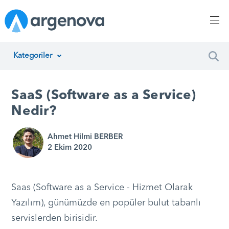
Kategoriler
İnsan Kaynakları Yönetimi
SaaS (Software as a Service)
Argenova
Nedir?
Yazılım Geliştirme
Ahmet Hilmi BERBER
2 Ekim 2020
Girişimcilik
Proje Yönetimi
Saas (Software as a Service - Hizmet Olarak
Müşteri Hizmetleri
Yazılım), günümüzde en popüler bulut tabanlı
servislerden birisidir.
Teknoloji