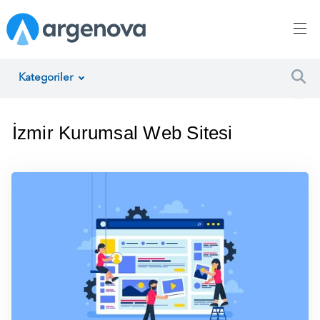
Kategoriler
İnsan Kaynakları Yönetimi
İzmir Kurumsal Web Sitesi
Argenova
Yazılım Geliştirme
Girişimcilik
Proje Yönetimi
Müşteri Hizmetleri
Teknoloji