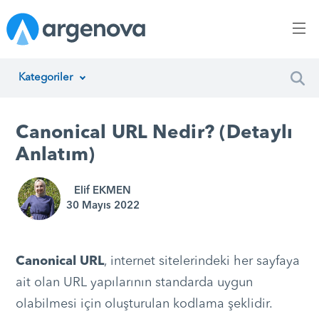
Kategoriler
İnsan Kaynakları Yönetimi
Canonical URL Nedir? (Detaylı
Argenova
Anlatım)
Yazılım Geliştirme
Elif EKMEN
30 Mayıs 2022
Girişimcilik
Proje Yönetimi
Canonical URL
, internet sitelerindeki her sayfaya
Müşteri Hizmetleri
ait olan URL yapılarının standarda uygun
olabilmesi için oluşturulan kodlama şeklidir.
Teknoloji