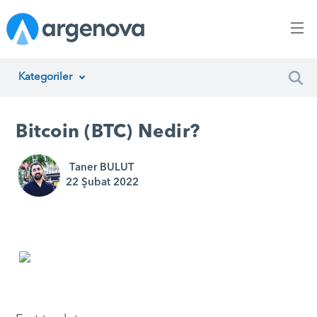
Kategoriler
İnsan Kaynakları Yönetimi
Bitcoin (BTC) Nedir?
Argenova
Taner BULUT
Yazılım Geliştirme
22 Şubat 2022
Girişimcilik
Proje Yönetimi
Müşteri Hizmetleri
Teknoloji